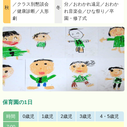
／クラス別懇談会
分／おわかれ遠足／おわか
秋
冬
／健康診断／人形
れ音楽会／ひな祭り／卒
劇
園・修了式
保育園の1日
時間
0歳児
1歳児
2歳児
3歳児
4・5歳児
7:00