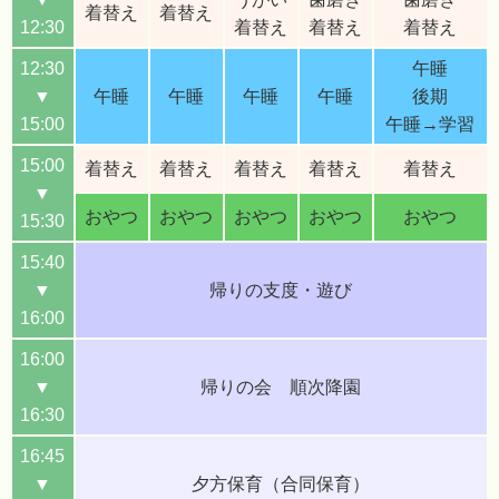
着替え
着替え
12:30
着替え
着替え
着替え
12:30
午睡
▼
午睡
午睡
午睡
午睡
後期
15:00
午睡→学習
15:00
着替え
着替え
着替え
着替え
着替え
▼
おやつ
おやつ
おやつ
おやつ
おやつ
15:30
15:40
▼
帰りの支度・遊び
16:00
16:00
▼
帰りの会 順次降園
16:30
16:45
▼
夕方保育（合同保育）